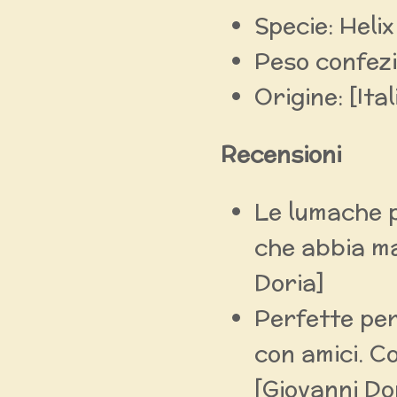
Specie: Heli
Peso confezi
Origine: [Ital
Recensioni
Le lumache p
che abbia ma
Doria]
Perfette pe
con amici. Co
[Giovanni Do