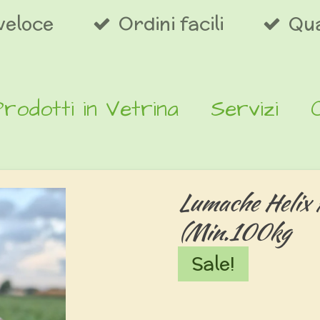
veloce
Ordini facili
Qua
Prodotti in Vetrina
Servizi
Lumache Helix 
(Min.100kg
Sale!