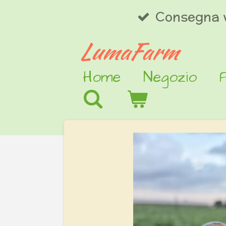
Consegna 
Vai
al
LumaFarm
contenuto
Home
Negozio
principale