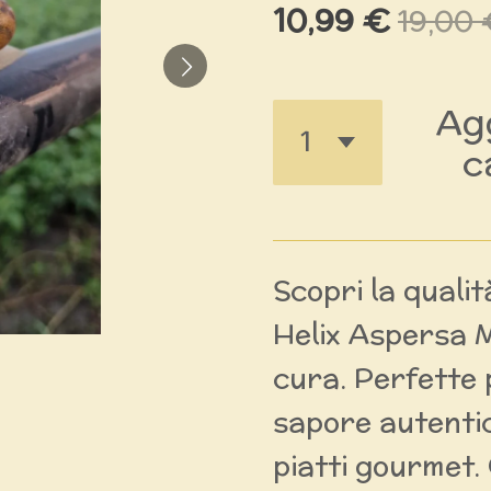
10,99 €
19,00
Agg
c
Scopri la quali
Helix Aspersa M
cura. Perfette 
sapore autentic
piatti gourmet.