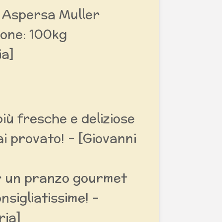
x Aspersa Muller
one: 100kg
ia]
iù fresche e deliziose
i provato! - [Giovanni
r un pranzo gourmet
nsigliatissime! -
ria]